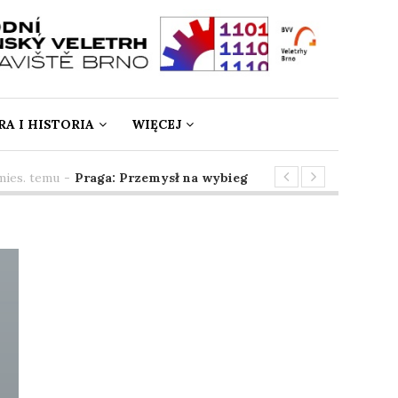
A I HISTORIA
WIĘCEJ
s. temu
-
Praga: Przemysł na wybiegu
3 mies. temu
-
Spring