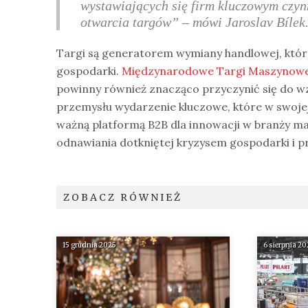
wystawiających się firm kluczowym czyn
otwarcia targów”
– mówi Jaroslav Bílek
Targi są generatorem wymiany handlowej, któr
gospodarki.
Międzynarodowe Targi Maszynow
powinny również znacząco przyczynić się do wz
przemysłu wydarzenie kluczowe, które w swojej 
ważną platformą B2B dla innowacji w branży ma
odnawiania dotkniętej kryzysem gospodarki i p
ZOBACZ RÓWNIEŻ
15 grudnia 2025
6 sierpnia 2