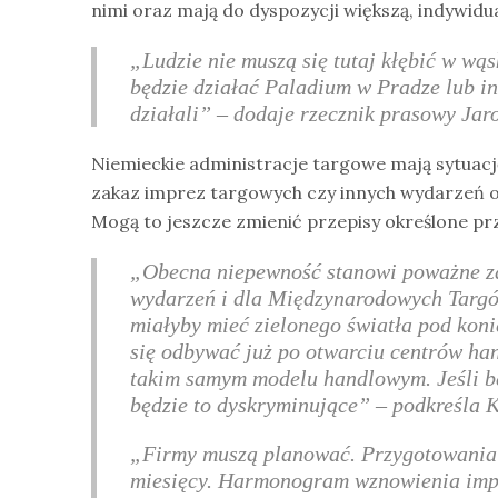
nimi oraz mają do dyspozycji większą, indywid
„Ludzie nie muszą się tutaj kłębić w wąs
będzie działać Paladium w Pradze lub i
działali”
– dodaje rzecznik prasowy Jaro
Niemieckie administracje targowe mają sytuację
zakaz imprez targowych czy innych wydarzeń o 
Mogą to jeszcze zmienić przepisy określone p
„Obecna niepewność stanowi poważne za
wydarzeń i dla Międzynarodowych Targó
miałyby mieć zielonego światła pod koni
się odbywać już po otwarciu centrów han
takim samym modelu handlowym. Jeśli b
będzie to dyskryminujące”
– podkreśla K
„Firmy muszą planować. Przygotowania do
miesięcy. Harmonogram wznowienia impr