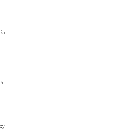
cia
.
są
zy