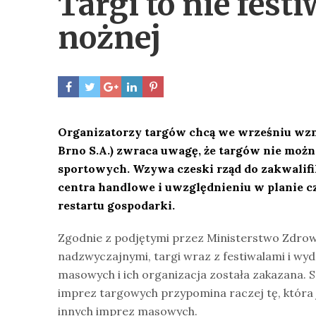
Targi to nie fest
nożnej
Organizatorzy targów chcą we wrześniu wz
Brno S.A.) zwraca uwagę, że targów nie moż
sportowych. Wzywa czeski rząd do zakwalifik
centra handlowe i uwzględnieniu w planie 
restartu gospodarki.
Zgodnie z podjętymi przez Ministerstwo Zdrowia
nadzwyczajnymi, targi wraz z festiwalami i wy
masowych i ich organizacja została zakazana. S
imprez targowych przypomina raczej tę, która j
innych imprez masowych.