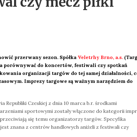
iwal czy mecz piłki
nowić przerwany sezon. Spółka
Veletrhy Brno, a.s.
(Targ
na porównywać do koncertów, festiwali czy spotkań
owania organizacji targów do tej samej działalności, c
czasowym.
Imprezy targowe są ważnym narzędziem do
 Republiki Czeskiej z dnia 10 marca b.r. środkami
darzeniami sportowymi zostały włączone do kategorii imp
przeciwiają się temu organizatorzy targów. Specyfika
est znana z centrów handlowych aniżeli z festiwali czy