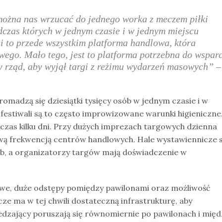
można nas wrzucać do jednego worka z meczem piłki
dczas których w jednym czasie i w jednym miejscu
rgi to przede wszystkim platforma handlowa, która
ego. Mało tego, jest to platforma potrzebna do wspar
 rząd, aby wyjął targi z reżimu wydarzeń masowych”
–
madzą się dziesiątki tysięcy osób w jednym czasie i w
festiwali są to często improwizowane warunki higieniczne
dczas kilku dni. Przy dużych imprezach targowych dzienna
ą frekwencją centrów handlowych. Hale wystawiennicze 
ób, a organizatorzy targów mają doświadczenie w
we, duże odstępy pomiędzy pawilonami oraz możliwość
e ma w tej chwili dostateczną infrastrukturę, aby
dzający poruszają się równomiernie po pawilonach i międ