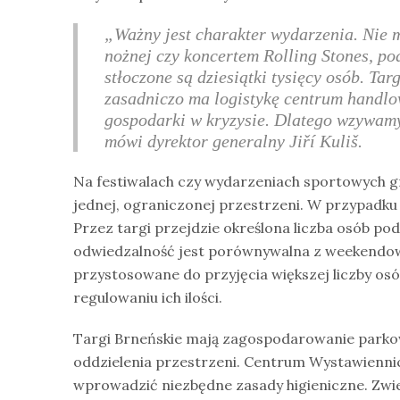
„Ważny jest charakter wydarzenia. Nie 
nożnej czy koncertem Rolling Stones, po
stłoczone są dziesiątki tysięcy osób. Ta
zasadniczo ma logistykę centrum handlow
gospodarki w kryzysie. Dlatego wzywamy
mówi dyrektor generalny Jiří Kuliš.
Na festiwalach czy wydarzeniach sportowych gro
jednej, ograniczonej przestrzeni. W przypadku 
Przez targi przejdzie określona liczba osób po
odwiedzalność jest porównywalna z weekendow
przystosowane do przyjęcia większej liczby os
regulowaniu ich ilości.
Targi Brneńskie mają zagospodarowanie parko
oddzielenia przestrzeni. Centrum Wystawiennicz
wprowadzić niezbędne zasady higieniczne. Zwie