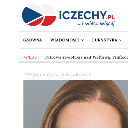
GŁÓWNA
WIADOMOŚCI
TURYSTYKA
2 mies. temu
+PLUS
-
Cyfrowa rewolucja nad Wełtawą. Traficon w
+WSZYSTKIE MATERIAŁY