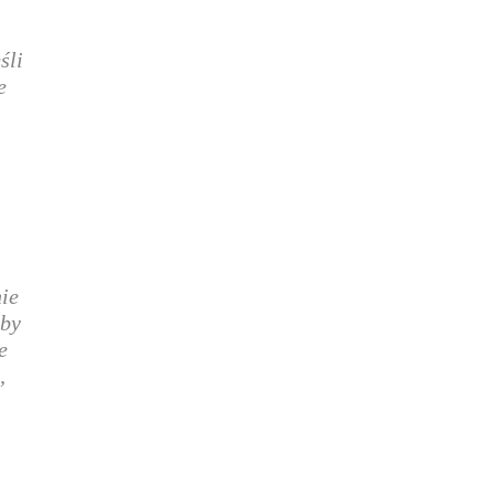
.
śli
e
ie
yby
e
,