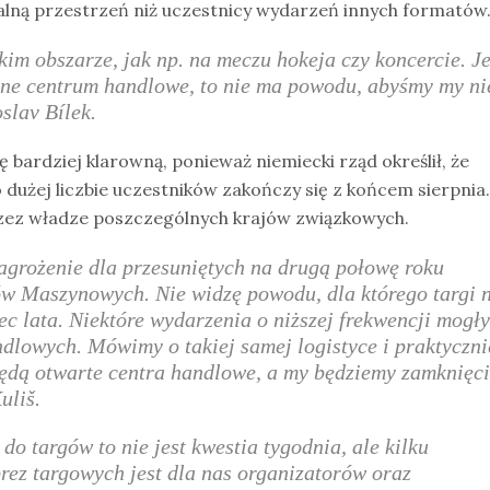
ualną przestrzeń niż uczestnicy wydarzeń innych formatów
kim obszarze, jak np. na meczu hokeja czy koncercie. Je
nne centrum handlowe, to nie ma powodu, abyśmy my ni
slav Bílek.
 bardziej klarowną, ponieważ niemiecki rząd określił, że
dużej liczbie uczestników zakończy się z końcem sierpnia.
rzez władze poszczególnych krajów związkowych.
grożenie dla przesuniętych na drugą połowę roku
w Maszynowych. Nie widzę powodu, dla którego targi n
ec lata. Niektóre wydarzenia o niższej frekwencji mogł
dlowych. Mówimy o takiej samej logistyce i praktyczni
ędą otwarte centra handlowe, a my będziemy zamknięci
uliš.
 targów to nie jest kwestia tygodnia, ale kilku
ez targowych jest dla nas organizatorów oraz