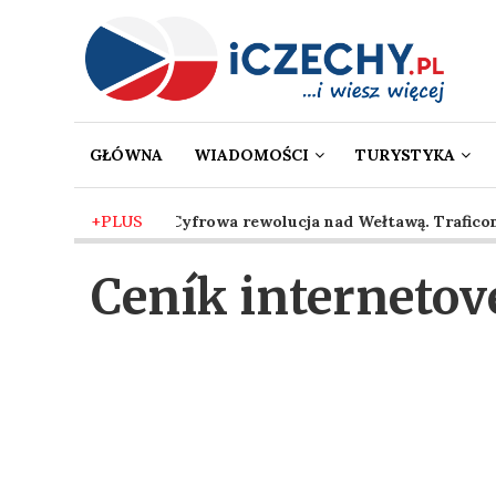
GŁÓWNA
WIADOMOŚCI
TURYSTYKA
2 mies. temu
+PLUS
-
Cyfrowa rewolucja nad Wełtawą. Traficon w
Ceník internetov