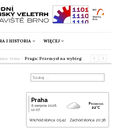
A I HISTORIA
WIĘCEJ
s. temu
-
Praga: Przemysł na wybiegu
3 mies. temu
-
Sprin
Praha
Prognoza
6 sierpnia 2026,
22°C
12:07
Wschód słońca: 05:42
Zachód słońca: 20:38