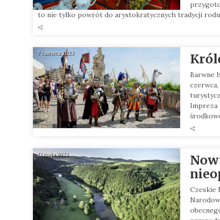
przygoto
to nie tylko powrót do arystokratycznych tradycji rod
7 czerwca 2023
Król
Barwne h
czerwca,
turystyc
Impreza 
środkowo
12 maja 2022
Nowy
nieo
Czeskie 
Narodowe
obecnego