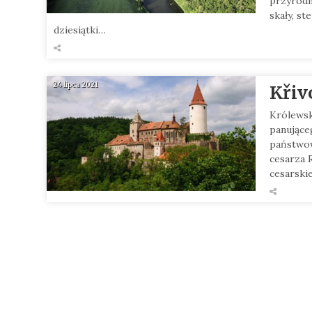
przyrodn
skały, st
dziesiątki…
24 lipca 2021
Křiv
Królewsk
panujące
państwow
cesarza R
cesarski