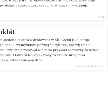
iczo. Nowy park narodowy będzie chronić kompleksy leśne,
epy, doliny i kanion rzeki Berounki, w którym występują
+PLUS
oklát
a siedziba została wybudowana w XIII wieku jako ostoja
go rodu Przemyślidów, później służyła też jako więzienie
e Trzy lata przebywał w nim na przykład nadworny alchemik
udolfa II Edward Kelley skazany za zabicie urzędnika
ego w zakazanym pojedynku…
+WSZYSTKIE MATERIAŁY