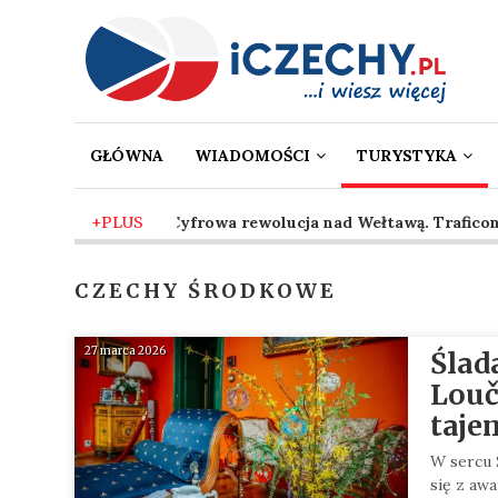
GŁÓWNA
WIADOMOŚCI
TURYSTYKA
2 mies. temu
+PLUS
-
Cyfrowa rewolucja nad Wełtawą. Traficon wp
CZECHY ŚRODKOWE
27 marca 2026
Ślad
Louč
taje
W sercu 
się z aw