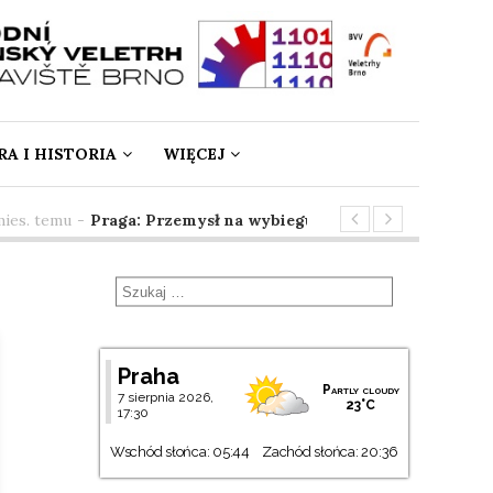
A I HISTORIA
WIĘCEJ
s. temu
-
Praga: Przemysł na wybiegu
3 mies. temu
-
Spring
Praha
Partly cloudy
7 sierpnia 2026,
23°C
17:30
Wschód słońca: 05:44
Zachód słońca: 20:36