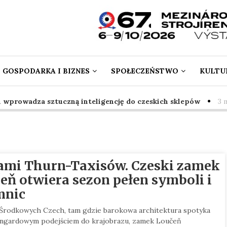
GOSPODARKA I BIZNES
SPOŁECZEŃSTWO
KULTUR
rowadza sztuczną inteligencję do czeskich sklepów
3 mie
ami Thurn-Taxisów. Czeski zamek
eň otwiera sezon pełen symboli i
mnic
Środkowych Czech, tam gdzie barokowa architektura spotyka
angardowym podejściem do krajobrazu, zamek Loučeň