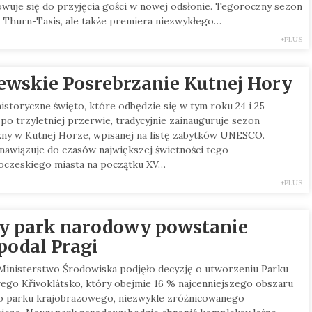
wuje się do przyjęcia gości w nowej odsłonie. Tegoroczny sezon
u Thurn-Taxis, ale także premiera niezwykłego…
+PLUS
ewskie Posrebrzanie Kutnej Hory
istoryczne święto, które odbędzie się w tym roku 24 i 25
 po trzyletniej przerwie, tradycyjnie zainauguruje sezon
zny w Kutnej Horze, wpisanej na listę zabytków UNESCO.
nawiązuje do czasów największej świetności tego
czeskiego miasta na początku XV…
+PLUS
 park narodowy powstanie
podal Pragi
Ministerstwo Środowiska podjęło decyzję o utworzeniu Parku
go Křivoklátsko, który obejmie 16 % najcenniejszego obszaru
 parku krajobrazowego, niezwykle zróżnicowanego