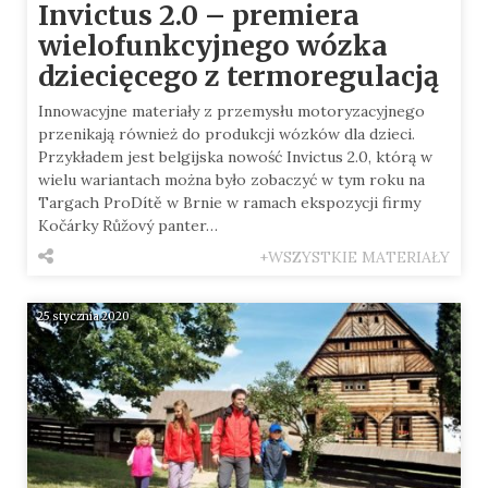
Invictus 2.0 – premiera
wielofunkcyjnego wózka
dziecięcego z termoregulacją
Innowacyjne materiały z przemysłu motoryzacyjnego
przenikają również do produkcji wózków dla dzieci.
Przykładem jest belgijska nowość Invictus 2.0, którą w
wielu wariantach można było zobaczyć w tym roku na
Targach ProDítě w Brnie w ramach ekspozycji firmy
Kočárky Růžový panter…
+WSZYSTKIE MATERIAŁY
25 stycznia 2020