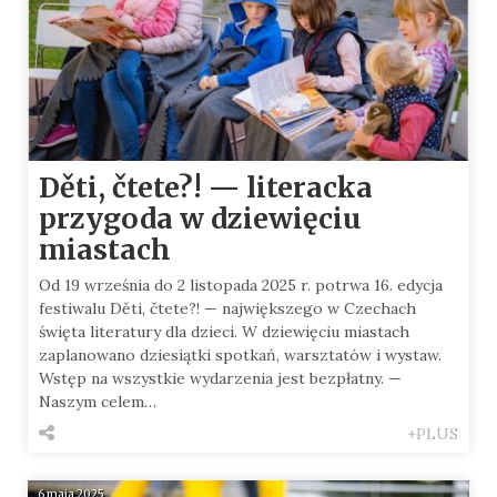
Děti, čtete?! — literacka
przygoda w dziewięciu
miastach
Od 19 września do 2 listopada 2025 r. potrwa 16. edycja
festiwalu Děti, čtete?! — największego w Czechach
święta literatury dla dzieci. W dziewięciu miastach
zaplanowano dziesiątki spotkań, warsztatów i wystaw.
Wstęp na wszystkie wydarzenia jest bezpłatny. —
Naszym celem…
+PLUS
6 maja 2025