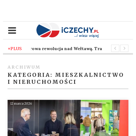
 temu
+PLUS
-
Cyfrowa rewolucja nad Wełtawą. Traficon wprowadza szt
 temu
-
Taniec z siekierą pod brneńskim niebem. Nadchodzi se
ARCHIWUM
KATEGORIA:
MIESZKALNICTWO
I NIERUCHOMOŚCI
12 marca 2026