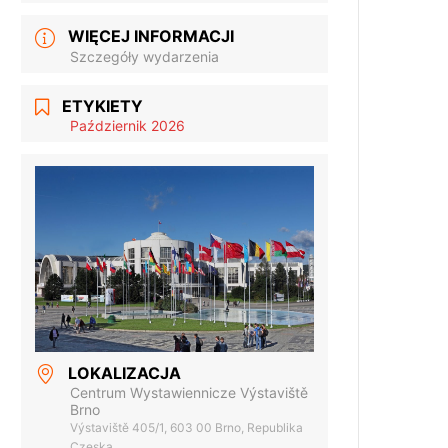
WIĘCEJ INFORMACJI
Szczegóły wydarzenia
ETYKIETY
Październik 2026
LOKALIZACJA
Centrum Wystawiennicze Výstaviště
Brno
Výstaviště 405/1, 603 00 Brno, Republika
Czeska