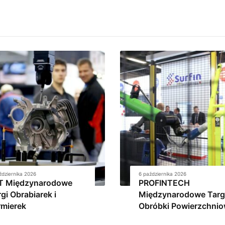
ździernika 2026
6 października 2026
T Międzynarodowe
PROFINTECH
gi Obrabiarek i
Międzynarodowe Targ
rmierek
Obróbki Powierzchnio