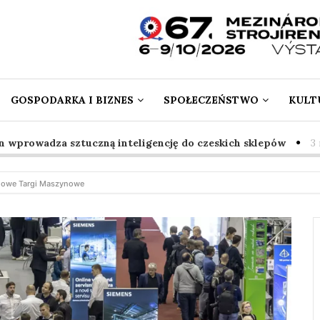
GOSPODARKA I BIZNES
SPOŁECZEŃSTWO
KULT
owadza sztuczną inteligencję do czeskich sklepów
3 mies.
owe Targi Maszynowe