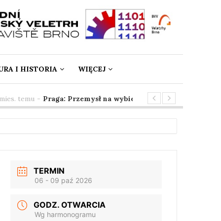
URA I HISTORIA
WIĘCEJ
 temu
-
Praga: Przemysł na wybiegu
3 mies. temu
-
SpringT
TERMIN
06 - 09 paź 2026
GODZ. OTWARCIA
Wg harmonogramu