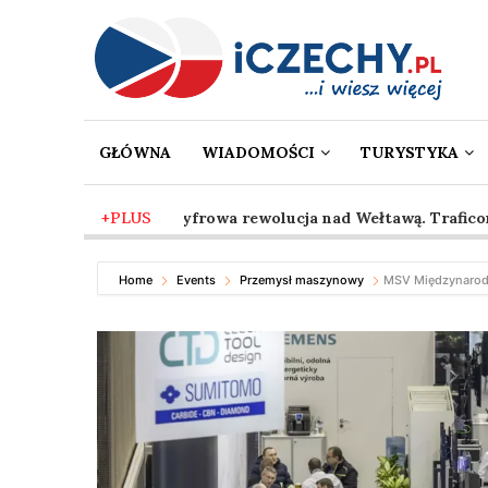
GŁÓWNA
WIADOMOŚCI
TURYSTYKA
2 mies. temu
+PLUS
-
Cyfrowa rewolucja nad Wełtawą. Traficon wpr
Home
Events
Przemysł maszynowy
MSV Międzynarod