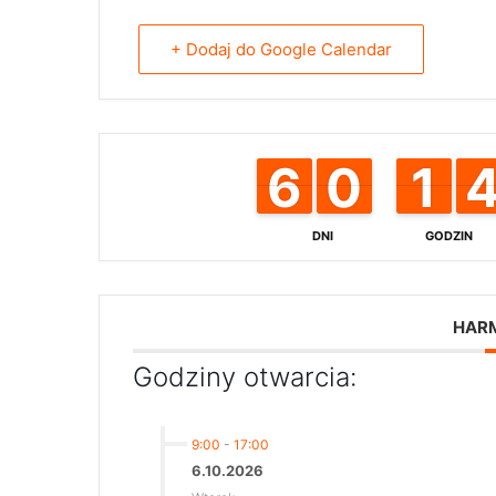
+ Dodaj do Google Calendar
6
6
5
5
0
0
9
9
1
1
1
1
DNI
GODZIN
HAR
Godziny otwarcia:
9:00
-
17:00
6.10.2026