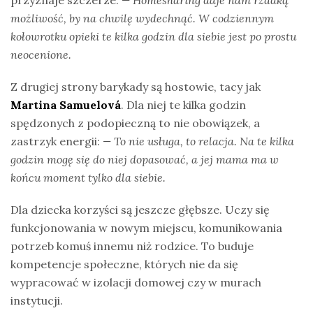
przyznaje szczerze:
— Homesharing daje nam rzadką
możliwość, by na chwilę wydechnąć. W codziennym
kołowrotku opieki te kilka godzin dla siebie jest po prostu
neocenione.
Z drugiej strony barykady są hostowie, tacy jak
Martina Samuelová
. Dla niej te kilka godzin
spędzonych z podopieczną to nie obowiązek, a
zastrzyk energii:
— To nie usługa, to relacja. Na te kilka
godzin mogę się do niej dopasować, a jej mama ma w
końcu moment tylko dla siebie.
Dla dziecka korzyści są jeszcze głębsze. Uczy się
funkcjonowania w nowym miejscu, komunikowania
potrzeb komuś innemu niż rodzice. To buduje
kompetencje społeczne, których nie da się
wypracować w izolacji domowej czy w murach
instytucji.