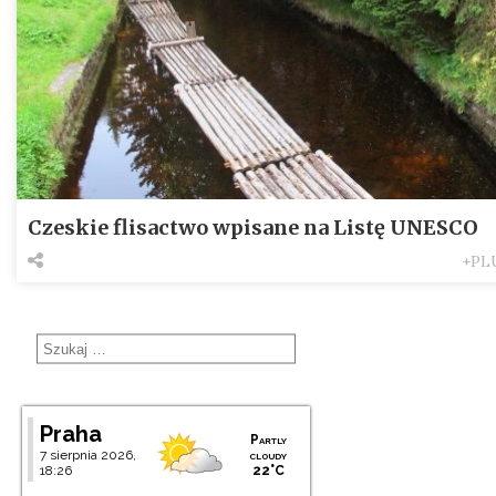
Czeskie flisactwo wpisane na Listę UNESCO
+PL
Praha
Partly
7 sierpnia 2026,
cloudy
18:26
22°C