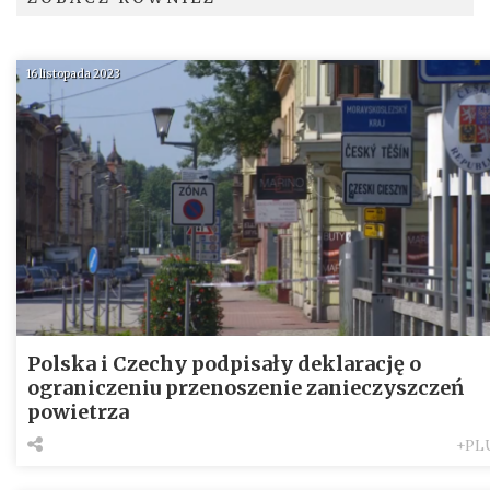
16 listopada 2023
Polska i Czechy podpisały deklarację o
ograniczeniu przenoszenie zanieczyszczeń
powietrza
+PL