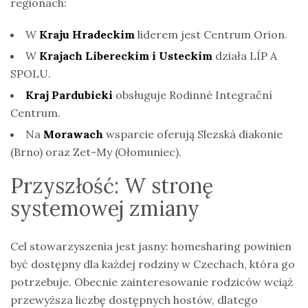
regionach:
W
Kraju Hradeckim
liderem jest Centrum Orion.
W
Krajach Libereckim i Usteckim
działa LÍP A
SPOLU.
Kraj Pardubicki
obsługuje Rodinné Integrační
Centrum.
Na
Morawach
wsparcie oferują Slezská diakonie
(Brno) oraz Zet-My (Ołomuniec).
Przyszłość: W stronę
systemowej zmiany
Cel stowarzyszenia jest jasny: homesharing powinien
być dostępny dla każdej rodziny w Czechach, która go
potrzebuje. Obecnie zainteresowanie rodziców wciąż
przewyższa liczbę dostępnych hostów, dlatego