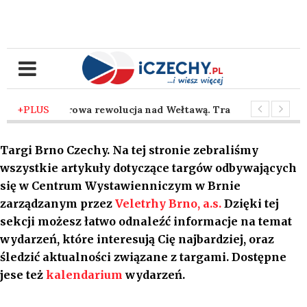
 temu
+PLUS
-
Cyfrowa rewolucja nad Wełtawą. Traficon wprowadza szt
 temu
-
Taniec z siekierą pod brneńskim niebem. Nadchodzi se
Targi Brno Czechy. Na tej stronie zebraliśmy
wszystkie artykuły dotyczące targów odbywających
się w Centrum Wystawienniczym w Brnie
zarządzanym przez
Veletrhy Brno, a.s.
Dzięki tej
sekcji możesz łatwo odnaleźć informacje na temat
wydarzeń, które interesują Cię najbardziej, oraz
śledzić aktualności związane z targami. Dostępne
jese też
kalendarium
wydarzeń.