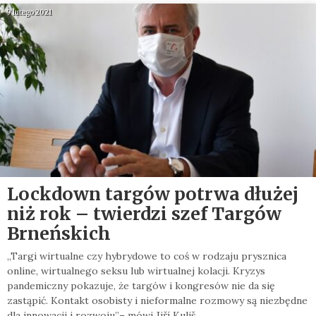
9 lutego 2021
Lockdown targów potrwa dłużej
niż rok – twierdzi szef Targów
Brneńskich
„Targi wirtualne czy hybrydowe to coś w rodzaju prysznica
online, wirtualnego seksu lub wirtualnej kolacji. Kryzys
pandemiczny pokazuje, że targów i kongresów nie da się
zastąpić. Kontakt osobisty i nieformalne rozmowy są niezbędne
dla innowacji i rozwoju”– mówi Jiří Kuliš,…