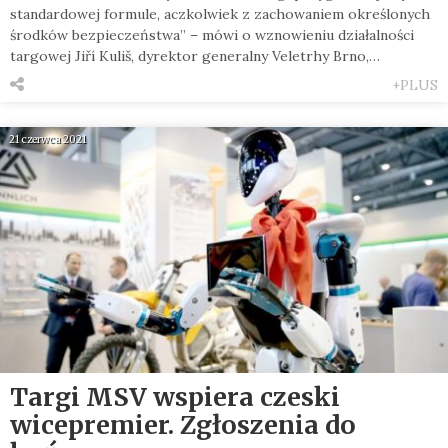
standardowej formule, aczkolwiek z zachowaniem określonych
środków bezpieczeństwa” – mówi o wznowieniu działalności
targowej Jiří Kuliš, dyrektor generalny Veletrhy Brno,…
+PLUS
21 czerwca 2021
Targi MSV wspiera czeski
wicepremier. Zgłoszenia do