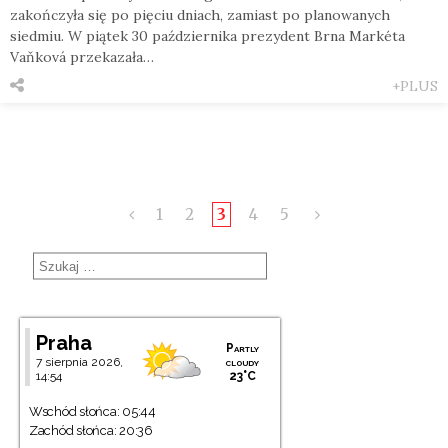
zakończyła się po pięciu dniach, zamiast po planowanych
siedmiu. W piątek 30 października prezydent Brna Markéta
Vaňková przekazała…
+PLUS
1
2
3
4
5
Praha
Partly
7 sierpnia 2026,
cloudy
14:54
23°C
Wschód słońca: 05:44
Zachód słońca: 20:36