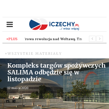
. temu
+PLUS
-
Cyfrowa rewolucja nad Wełtawą. Traficon wprowadza s
. temu
-
Taniec z siekierą pod brneńskim niebem. Nadchodzi s
+WSZYSTKIE MATERIAŁY
Kompleks targów spożywczych
SALIMA odbędzie się w
listopadzie
12 marca 2020