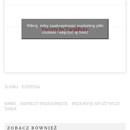
Kliknij, żeby zaakceptować marketing pliki
Tweets by TargiBrno
cookies i włączyć tę treść
Źródło:
EXPEDIA
Tags:
BRNO
IMPREZY PRZESUNIĘTE
PRZEMYSŁ SPOŻYWCZY
TARGI
ZOBACZ RÓWNIEŻ