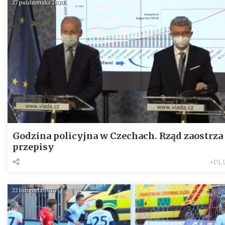
27 października 2020
Godzina policyjna w Czechach. Rząd zaostrza
przepisy
+PL
22 listopada 2020