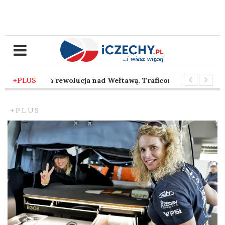
yfrowa rewolucja nad Wełtawą. Traficon wprowadza sztuczną i
+PLUS
aniec z siekierą pod brneńskim niebem. Nadchodzi sezon, w k
+PLUS