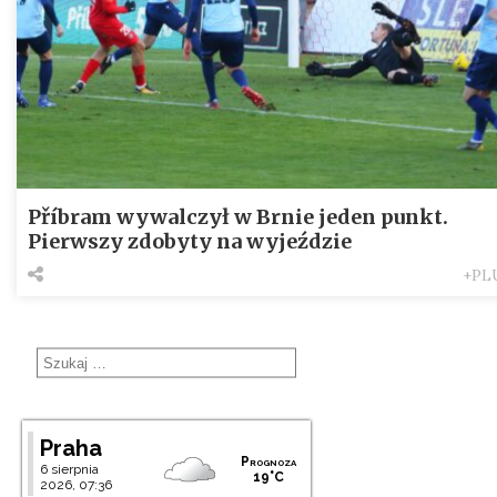
Příbram wywalczył w Brnie jeden punkt.
Pierwszy zdobyty na wyjeździe
+PL
Praha
Prognoza
6 sierpnia
19°C
2026, 07:36