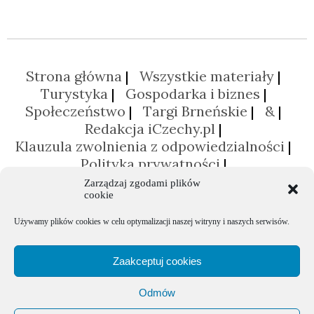
Strona główna
Wszystkie materiały
Turystyka
Gospodarka i biznes
Społeczeństwo
Targi Brneńskie
&
Redakcja iCzechy.pl
Klauzula zwolnienia z odpowiedzialności
Polityka prywatności
Polityka plików cookies (EU)
Zarządzaj zgodami plików
cookie
Używamy plików cookies w celu optymalizacji naszej witryny i naszych serwisów.
Zaakceptuj cookies
Odmów
Portal poświęcony Republice Czeskiej © 2026 Agencja Promocji Eksportu