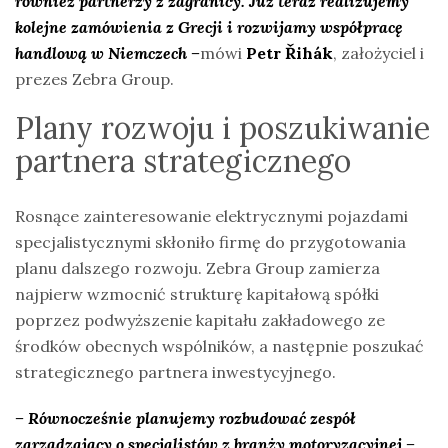
również partnerzy z zagranicy. Już teraz realizujemy
kolejne zamówienia z Grecji i rozwijamy współpracę
handlową w Niemczech –
mówi
Petr Řihák
, założyciel i
prezes Zebra Group.
Plany rozwoju i poszukiwanie
partnera strategicznego
Rosnące zainteresowanie elektrycznymi pojazdami
specjalistycznymi skłoniło firmę do przygotowania
planu dalszego rozwoju. Zebra Group zamierza
najpierw wzmocnić strukturę kapitałową spółki
poprzez podwyższenie kapitału zakładowego ze
środków obecnych wspólników, a następnie poszukać
strategicznego partnera inwestycyjnego.
– Równocześnie planujemy rozbudować zespół
zarządzający o specjalistów z branży motoryzacyjnej –