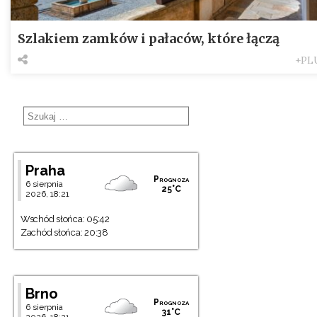
Szlakiem zamków i pałaców, które łączą
+PL
Praha
Prognoza
6 sierpnia
25°C
2026, 18:21
Wschód słońca: 05:42
Zachód słońca: 20:38
Brno
Prognoza
6 sierpnia
31°C
2026, 18:21