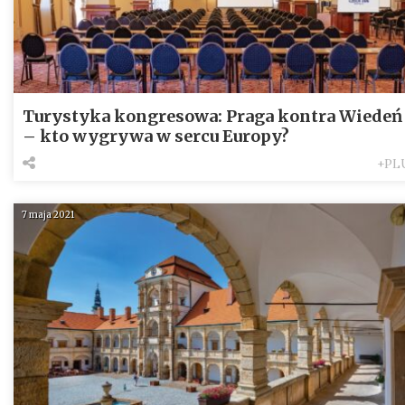
Turystyka kongresowa: Praga kontra Wiedeń
– kto wygrywa w sercu Europy?
+PL
7 maja 2021