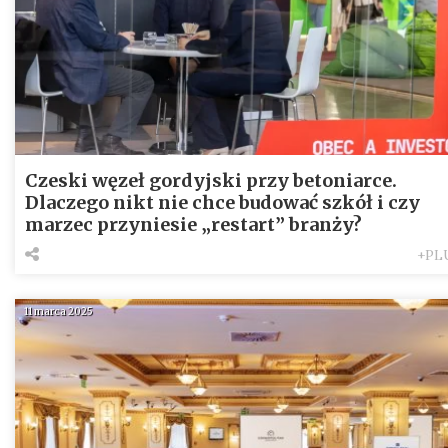
Czeski węzeł gordyjski przy betoniarce.
Dlaczego nikt nie chce budować szkół i czy
marzec przyniesie „restart” branży?
+PL
11 marca 2025