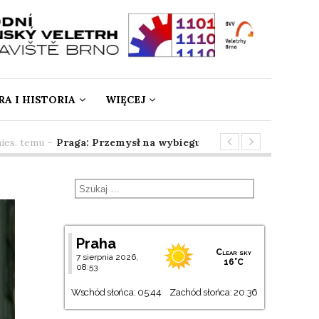
A I HISTORIA
WIĘCEJ
 temu
-
Praga: Przemysł na wybiegu
3 mies. temu
-
SpringTE
Praha
Clear sky
7 sierpnia 2026,
16°C
08:53
Wschód słońca: 05:44
Zachód słońca: 20:36