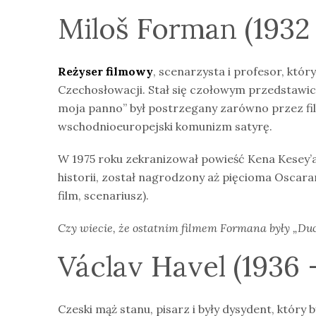
Miloš Forman (1932 
Reżyser filmowy
, scenarzysta i profesor, któr
Czechosłowacji. Stał się czołowym przedstawicie
moja panno” był postrzegany zarówno przez fi
wschodnioeuropejski komunizm satyrę.
W 1975 roku zekranizował powieść Kena Kesey’a
historii, został nagrodzony aż pięcioma Oscara
film, scenariusz).
Czy wiecie, że ostatnim filmem Formana były „Duc
Václav Havel (1936 –
Czeski mąż stanu, pisarz i były dysydent, któr