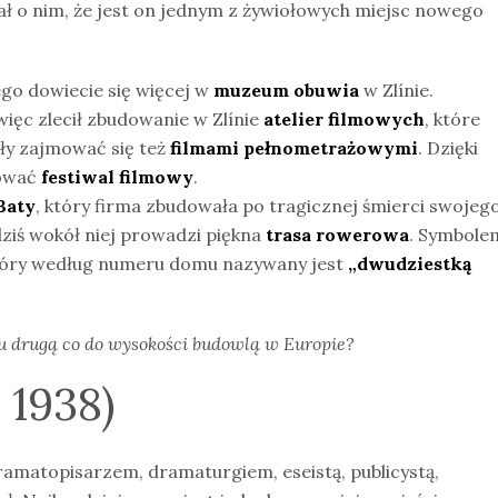
ał o nim, że jest on jednym z żywiołowych miejsc nowego
ego dowiecie się więcej w
muzeum obuwia
w Zlínie.
 więc zlecił zbudowanie w Zlínie
atelier filmowych
, które
ły zajmować się też
filmami pełnometrażowymi
. Dzięki
zować
festiwal filmowy
.
Baty
, który firma zbudowała po tragicznej śmierci swojeg
dziś wokół niej prowadzi piękna
trasa rowerowa
. Symbole
który według numeru domu nazywany jest
„dwudziestką
u drugą co do wysokości budowlą w Europie?
 1938)
ramatopisarzem, dramaturgiem, eseistą, publicystą,