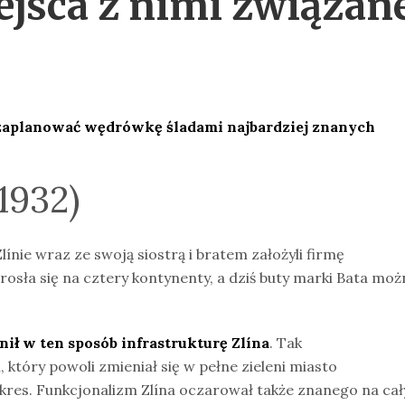
iejsca z nimi związan
 zaplanować wędrówkę śladami najbardziej znanych
1932)
ínie wraz ze swoją siostrą i bratem założyli firmę
zrosła się na cztery kontynenty, a dziś buty marki Bata moż
nił w ten sposób infrastrukturę
Zlína
. Tak
n, który powoli zmieniał się w pełne zieleni miasto
kres. Funkcjonalizm Zlína oczarował także znanego na ca