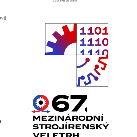
Výstaviště Brno
wił
n-