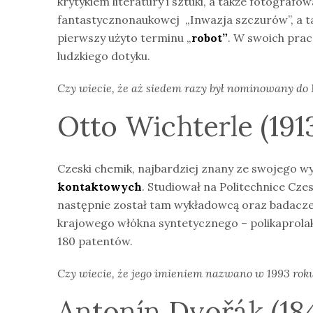
krytykiem literatury i sztuki, a także fotografo
fantastycznonaukowej „Inwazja szczurów”, a ta
pierwszy użyto terminu „
robot”
. W swoich pra
ludzkiego dotyku.
Czy wiecie, że aż siedem razy był nominowany do 
Otto Wichterle (191
Czeski chemik, najbardziej znany ze swojego w
kontaktowych
. Studiował na Politechnice Cze
następnie został tam wykładowcą oraz badacz
krajowego włókna syntetycznego – polikaprol
180 patentów.
Czy wiecie, że jego imieniem nazwano w 1993 rok
Antonín Dvořák (184