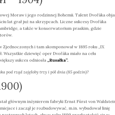
wej Moraw i jego rodzinnej Bohemii. Talent Dvořáka obja
ciu lat grał już na skrzypcach. Liczne sukcesy Dvořáka
Cambridge, a także w konserwatorium praskim, gdzie
torów.
nów Zjednoczonych i tam skomponował w 1895 roku „IX
eł. Wszystkie dziewięć oper Dvořáka miało na celu
większy sukces odniosła
„Rusałka”.
a pod rząd zajęłoby trzy i pół dnia (85 godzin)?
1900)
ostał głównym inżynierem fabryki Ernst Fürst von Waldstei
o miejsce i zaczął je rozbudowywać, m.in. wybudował linię
w następnych latach, aby w roku 1899 przekształcić się w