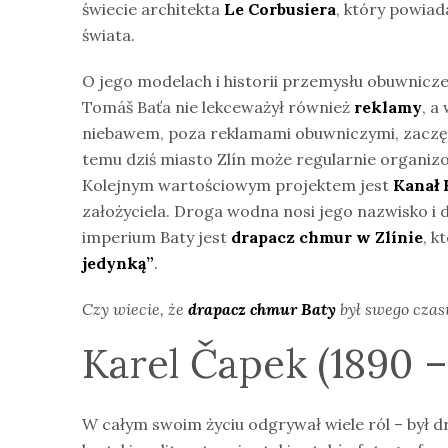
świecie architekta
Le Corbusiera
, który powiad
świata.
O jego modelach i historii przemysłu obuwnicz
Tomáš Baťa nie lekceważył również
reklamy
, a
niebawem, poza reklamami obuwniczymi, zaczę
temu dziś miasto Zlín może regularnie organi
Kolejnym wartościowym projektem jest
Kanał 
założyciela. Droga wodna nosi jego nazwisko i 
imperium Baty jest
drapacz chmur w Zlínie
, 
jedynką”
.
Czy wiecie, że
drapacz chmur Baty
był swego czas
Karel Čapek (1890 –
W całym swoim życiu odgrywał wiele ról – był d