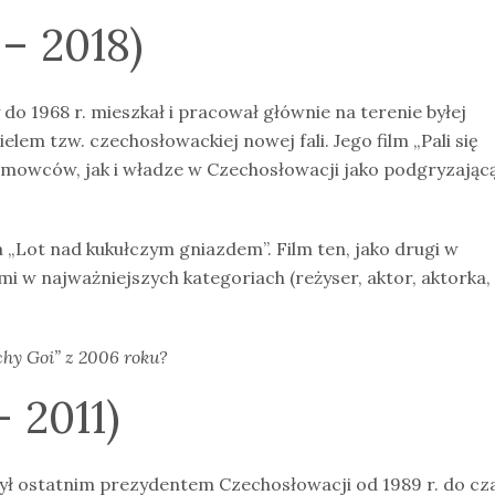
– 2018)
y do 1968 r. mieszkał i pracował głównie na terenie byłej
lem tzw. czechosłowackiej nowej fali. Jego film „Pali się
lmowców, jak i władze w Czechosłowacji jako podgryzając
 „Lot nad kukułczym gniazdem”. Film ten, jako drugi w
mi w najważniejszych kategoriach (reżyser, aktor, aktorka,
hy Goi” z 2006 roku?
 2011)
y był ostatnim prezydentem Czechosłowacji od 1989 r. do cz