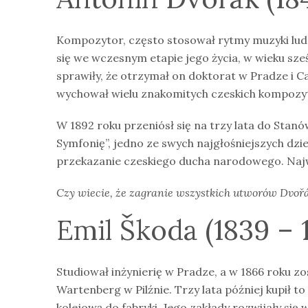
Kompozytor, często stosował rytmy muzyki ludo
się we wczesnym etapie jego życia, w wieku sześ
sprawiły, że otrzymał on doktorat w Pradze i 
wychował wielu znakomitych czeskich kompozy
W 1892 roku przeniósł się na trzy lata do Sta
Symfonię”, jedno ze swych najgłośniejszych dzi
przekazanie czeskiego ducha narodowego. Naj
Czy wiecie, że zagranie wszystkich utworów Dvořák
Emil Škoda (1839 – 
Studiował inżynierię w Pradze, a w 1866 roku z
Wartenberg w Pilźnie. Trzy lata później kupił t
kolejową do fabryki. Jego zakłady rozwijały się 