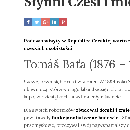
Słynni Czesi i m
Podczas wizyty w Republice Czeskiej warto
czeskich osobistości.
Tomáš Baťa (1876 – 
Szewc, przedsiębiorca i wizjoner. W 1894 roku Zl
obuwniczą, która w ciągu kilku dziesięcioleci ro
kupić w dziesiątkach miast na całym świecie.
Dla swoich robotników
zbudował domki i zmie
powstawały
funkcjonalistyczne budowle
i Zlí
przemysłowe, przeżywał swój najwspanialszy o