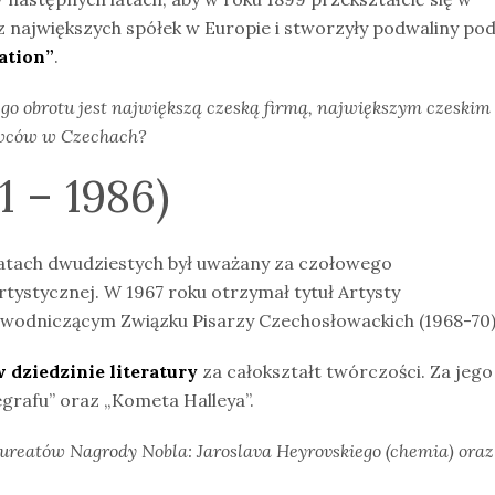
 z największych spółek w Europie i stworzyły podwaliny po
ation”
.
go obrotu jest największą czeską firmą, największym czeskim
awców w Czechach?
1 – 1986)
 latach dwudziestych był uważany za czołowego
tystycznej. W 1967 roku otrzymał tytuł Artysty
zewodniczącym Związku Pisarzy Czechosłowackich (1968-70)
 dziedzinie literatury
za całokształt twórczości. Za jego
egrafu” oraz „Kometa Halleya”.
aureatów Nagrody Nobla:
Jaroslava Heyrovskiego (chemia) oraz