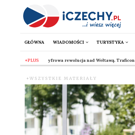
GŁÓWNA
WIADOMOŚCI
TURYSTYKA
2 mies. temu
+PLUS
-
Cyfrowa rewolucja nad Wełtawą. Traficon wpr
+WSZYSTKIE MATERIAŁY