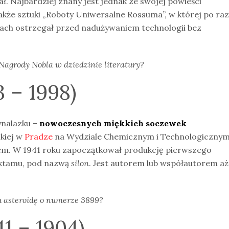
wał. Najbardziej znany jest jednak ze swojej powieści
kże sztuki „Roboty Uniwersalne Rossuma”, w której po raz
cach ostrzegał przed nadużywaniem technologii bez
Nagrody Nobla w dziedzinie literatury?
3 – 1998)
ynalazku –
nowoczesnych miękkich soczewek
skiej w
Pradze
na Wydziale Chemicznym i Technologicznym
em. W 1941 roku zapoczątkował produkcję pierwszego
aktamu, pod nazwą
silon
. Jest autorem lub współautorem aż
u asteroidę o numerze 3899?
1 – 1904)