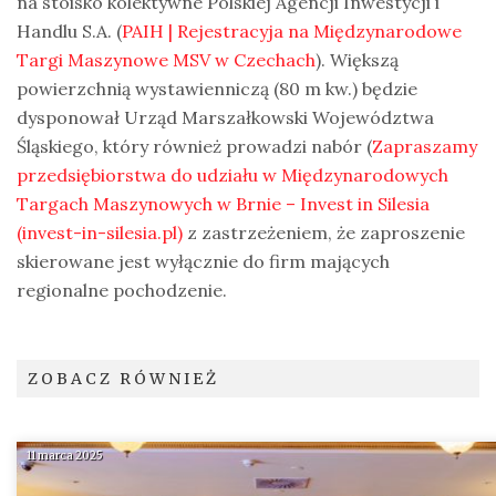
na stoisko kolektywne Polskiej Agencji Inwestycji i
Handlu S.A. (
PAIH | Rejestracyja na Międzynarodowe
Targi Maszynowe MSV w Czechach
). Większą
powierzchnią wystawienniczą (80 m kw.) będzie
dysponował Urząd Marszałkowski Województwa
Śląskiego, który również prowadzi nabór (
Zapraszamy
przedsiębiorstwa do udziału w Międzynarodowych
Targach Maszynowych w Brnie – Invest in Silesia
(invest-in-silesia.pl)
z zastrzeżeniem, że zaproszenie
skierowane jest wyłącznie do firm mających
regionalne pochodzenie.
ZOBACZ RÓWNIEŻ
11 marca 2025