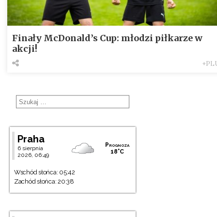
Finały McDonald’s Cup: młodzi piłkarze w
akcji!
+PL
Praha
Prognoza
6 sierpnia
18°C
2026, 06:49
Wschód słońca: 05:42
Zachód słońca: 20:38