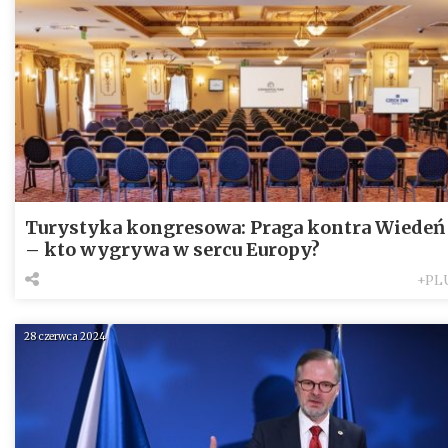
Turystyka kongresowa: Praga kontra Wiedeń
– kto wygrywa w sercu Europy?
+PL
28 czerwca 2024