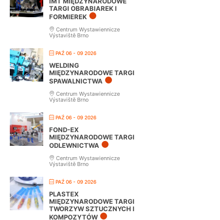
IMT MIĘDZYNARODOWE
TARGI OBRABIAREK I
FORMIEREK
Centrum Wystawiennicze
Výstaviště Brno
PAŹ 06 - 09 2026
WELDING
MIĘDZYNARODOWE TARGI
SPAWALNICTWA
Centrum Wystawiennicze
Výstaviště Brno
PAŹ 06 - 09 2026
FOND-EX
MIĘDZYNARODOWE TARGI
ODLEWNICTWA
Centrum Wystawiennicze
Výstaviště Brno
PAŹ 06 - 09 2026
PLASTEX
MIĘDZYNARODOWE TARGI
TWORZYW SZTUCZNYCH I
KOMPOZYTÓW