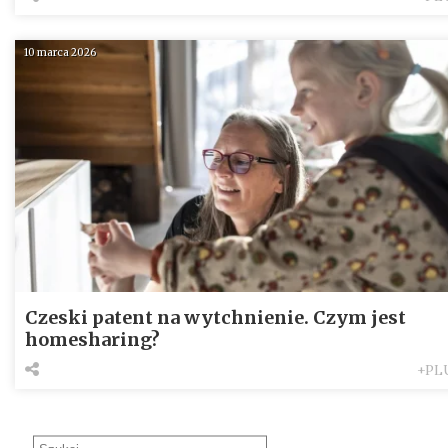
10 marca 2026
Czeski patent na wytchnienie. Czym jest
homesharing?
+PL