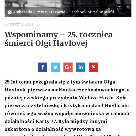
Ambasada RCz w Warszawie - Facebook oficjalny profil
27 stycznia 2021
Wspominamy – 25. rocznica
śmierci Olgi Havlovej
25 lat temu pożegnała się z tym światem Olga
Havlová, pierwsza małżonka czechosłowackiego, a
później czeskiego prezydenta Václava Havla. Była
pierwszą czytelniczką i krytykiem dzieł Havla, ale
również jego ważną współpracowniczką w ramach
działalności Karty 77. Była między innymi
oskarżona o działalność wywrotową za