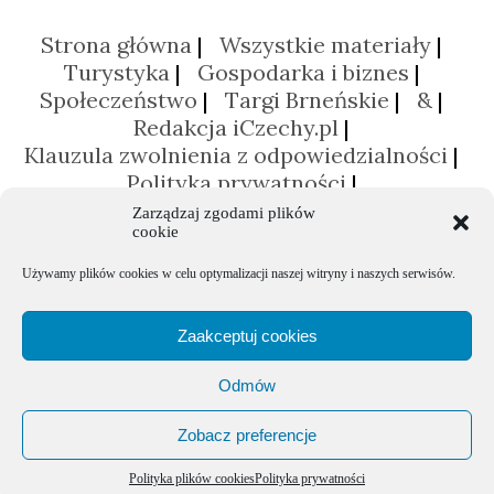
Strona główna
Wszystkie materiały
Turystyka
Gospodarka i biznes
Społeczeństwo
Targi Brneńskie
&
Redakcja iCzechy.pl
Klauzula zwolnienia z odpowiedzialności
Polityka prywatności
Polityka plików cookies (EU)
Zarządzaj zgodami plików
cookie
Używamy plików cookies w celu optymalizacji naszej witryny i naszych serwisów.
Zaakceptuj cookies
Odmów
Portal poświęcony Republice Czeskiej © 2026 Agencja Promocji Eksportu
Zobacz preferencje
Polityka plików cookies
Polityka prywatności