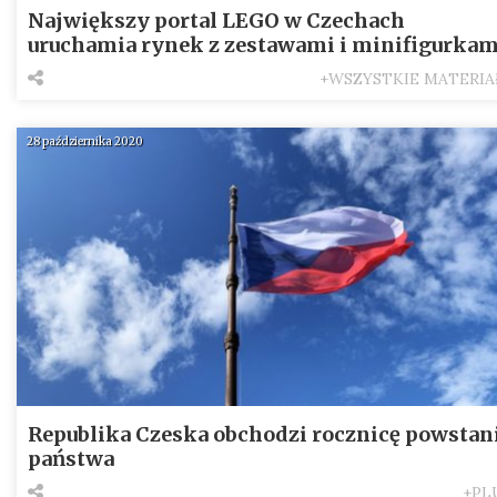
Największy portal LEGO w Czechach
uruchamia rynek z zestawami i minifigurkam
+WSZYSTKIE MATERIA
28 października 2020
Republika Czeska obchodzi rocznicę powstan
państwa
+PL