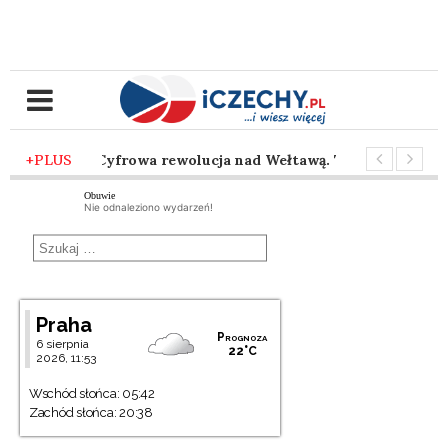
 mies. temu
+PLUS
-
Cyfrowa rewolucja nad Wełtawą. Traficon wprowad
 mies. temu
-
Taniec z siekierą pod brneńskim niebem. Nadchod
Obuwie
Nie odnaleziono wydarzeń!
Praha
Prognoza
6 sierpnia
22°C
2026, 11:53
Wschód słońca: 05:42
Zachód słońca: 20:38