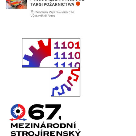
TARGI POŻARNICTWA
Centrum Wystawiennicze
Výstaviště Brno