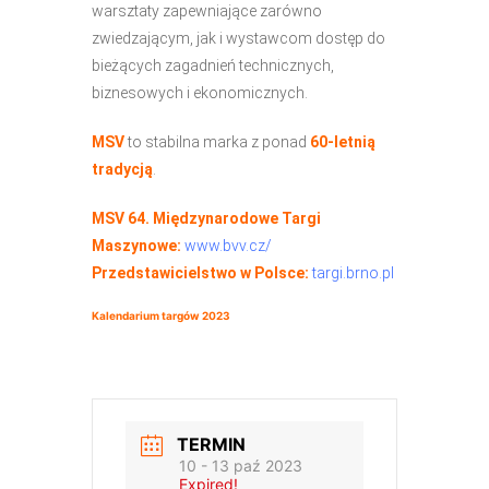
warsztaty zapewniające zarówno
zwiedzającym, jak i wystawcom dostęp do
bieżących zagadnień technicznych,
biznesowych i ekonomicznych.
MSV
to stabilna marka z ponad
60-letnią
tradycją
.
MSV 64. Międzynarodowe Targi
Maszynowe:
www.bvv.cz/
Przedstawicielstwo w Polsce:
targi.brno.pl
Kalendarium targów 2023
TERMIN
10 - 13 paź 2023
Expired!