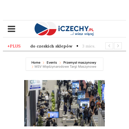
nteligencję do czeskich sklepów
+PLUS
3 mies. temu
-
Praga: Prz
tórym ułamki sekund ważą tony
3 mies. temu
-
Agro-stolica
Home
Events
Przemysł maszynowy
MSV Międzynarodowe Targi Maszynowe