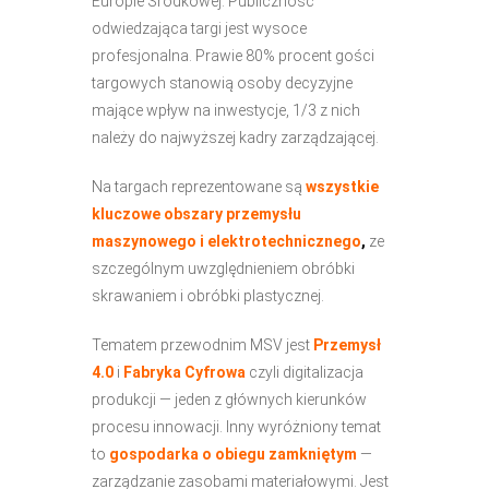
Europie Środkowej. Publiczność
odwiedzająca targi jest wysoce
profesjonalna. Prawie 80% procent gości
targowych stanowią osoby decyzyjne
mające wpływ na inwestycje, 1/3 z nich
należy do najwyższej kadry zarządzającej.
Na targach reprezentowane są
wszystkie
kluczowe obszary przemysłu
maszynowego i elektrotechnicznego
,
ze
szczególnym uwzględnieniem obróbki
skrawaniem i obróbki plastycznej.
Tematem przewodnim MSV jest
Przemysł
4.0
i
Fabryka Cyfrowa
czyli digitalizacja
produkcji — jeden z głównych kierunków
procesu innowacji. Inny wyróżniony temat
to
gospodarka o obiegu zamkniętym
—
zarządzanie zasobami materiałowymi. Jest