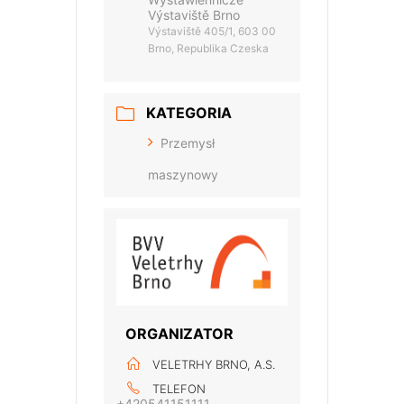
Výstaviště Brno
Výstaviště 405/1, 603 00
Brno, Republika Czeska
KATEGORIA
Przemysł
maszynowy
ORGANIZATOR
VELETRHY BRNO, A.S.
TELEFON
+420541151111