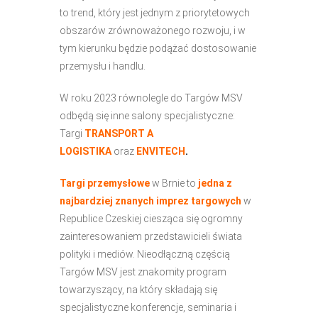
to trend, który jest jednym z priorytetowych
obszarów zrównoważonego rozwoju, i w
tym kierunku będzie podążać dostosowanie
przemysłu i handlu.
W roku 2023 równolegle do Targów MSV
odbędą się inne salony specjalistyczne:
Targi
TRANSPORT A
LOGISTIKA
oraz
ENVITECH
.
Targi przemysłowe
w Brnie to
jedna z
najbardziej znanych imprez targowych
w
Republice Czeskiej ciesząca się ogromny
zainteresowaniem przedstawicieli świata
polityki i mediów. Nieodłączną częścią
Targów MSV jest znakomity program
towarzyszący, na który składają się
specjalistyczne konferencje, seminaria i