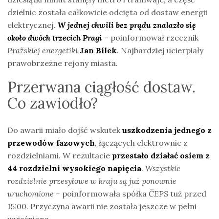
dzielnic została całkowicie odcięta od dostaw energii
elektrycznej.
W jednej chwili bez prądu znalazło się
około dwóch trzecich Pragi
– poinformował rzecznik
Pražskiej energetiki
Jan Bílek
. Najbardziej ucierpiały
prawobrzeżne rejony miasta.
Przerwana ciągłość dostaw.
Co zawiodło?
Do awarii miało dojść wskutek
uszkodzenia jednego z
przewodów fazowych
, łączących elektrownie z
rozdzielniami. W rezultacie
przestało działać osiem z
44 rozdzielni wysokiego napięcia
.
Wszystkie
rozdzielnie przesyłowe w kraju są już ponownie
uruchomione
– poinformowała spółka
ČEPS
tuż przed
15:00. Przyczyna awarii nie została jeszcze w pełni
wyjaśniona.