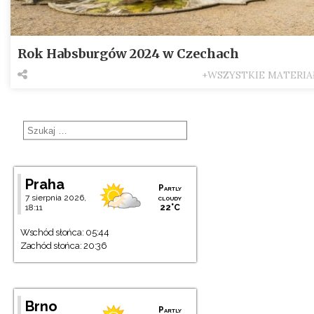
Rok Habsburgów 2024 w Czechach
+WSZYSTKIE MATERIA
Praha
Partly
7 sierpnia 2026,
cloudy
18:11
22°C
Wschód słońca: 05:44
Zachód słońca: 20:36
Brno
Partly