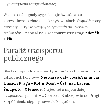
wymagającym terapii tlenowej.
W miastach zgasły sygnalizacje świetlne, co
spowodowało chaos na skrzyżowaniach.
Sygnalizatory
przeszły w tryb awaryjny i wymagały interwencji
techników
– napisał na X wiceburmistrz Pragi
Zdeněk
Hřib
.
Paraliż transportu
publicznego
Blackout sparaliżował nie tylko metro i tramwaje, lecz
także ruch kolejowy.
Nie kursowały pociągi m.in. na
trasach Praga – Kolín, Most – Ústí nad Labem,
Šumperk – Olomouc.
Na jednej z najbardziej
uczęszczanych linii – z Czeskich Budziejowic do Pragi
– opóźnienia sięgały nawet kilku godzin.