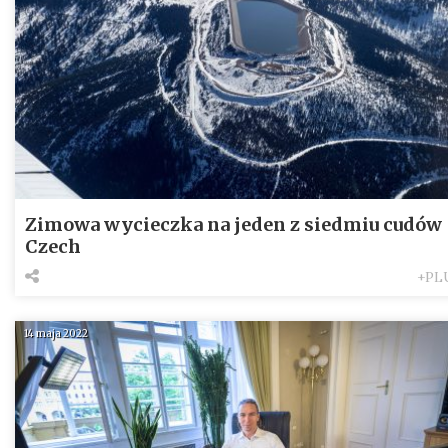
Zimowa wycieczka na jeden z siedmiu cudów
Czech
+PL
14 maja 2022