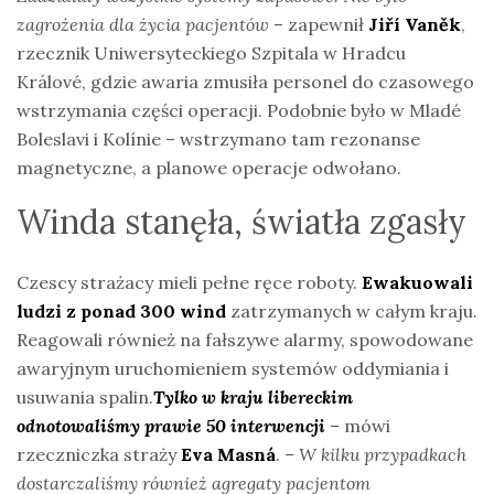
zagrożenia dla życia pacjentów
– zapewnił
Jiří Vaněk
,
rzecznik Uniwersyteckiego Szpitala w Hradcu
Králové, gdzie awaria zmusiła personel do czasowego
wstrzymania części operacji. Podobnie było w Mladé
Boleslavi i Kolínie – wstrzymano tam rezonanse
magnetyczne, a planowe operacje odwołano.
Winda stanęła, światła zgasły
Czescy strażacy mieli pełne ręce roboty.
Ewakuowali
ludzi z ponad 300 wind
zatrzymanych w całym kraju.
Reagowali również na fałszywe alarmy, spowodowane
awaryjnym uruchomieniem systemów oddymiania i
usuwania spalin.
Tylko w kraju libereckim
odnotowaliśmy prawie 50 interwencji
–
mówi
rzeczniczka straży
Eva Masná
.
– W kilku przypadkach
dostarczaliśmy również agregaty pacjentom