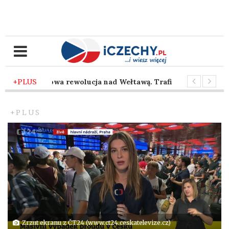
emu
-
+PLUS
Cyfrowa rewolucja nad Wełtawą. Traficon wprowadza sztu
emu
-
Taniec z siekierą pod brneńskim niebem. Nadchodzi sezo
+PLUS
Zrzut ekranu z ČT24 (www.ct24.ceskatelevize.cz)