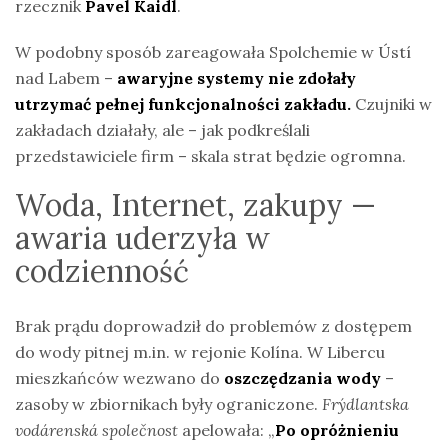
rzecznik
Pavel Kaidl
.
W podobny sposób zareagowała Spolchemie w Ústí
nad Labem –
awaryjne systemy nie zdołały
utrzymać pełnej funkcjonalności zakładu.
Czujniki w
zakładach działały, ale – jak podkreślali
przedstawiciele firm – skala strat będzie ogromna.
Woda, Internet, zakupy —
awaria uderzyła w
codzienność
Brak prądu doprowadził do problemów z dostępem
do wody pitnej m.in. w rejonie Kolína. W Libercu
mieszkańców wezwano do
oszczędzania wody
–
zasoby w zbiornikach były ograniczone.
Frýdlantska
vodárenská společnost
apelowała: „
Po opróżnieniu