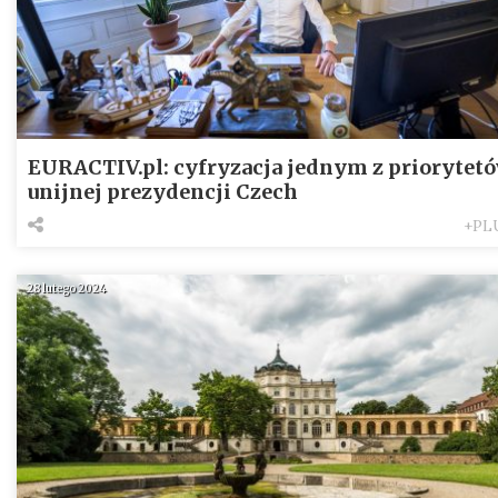
EURACTIV.pl: cyfryzacja jednym z priorytet
unijnej prezydencji Czech
+PL
28 lutego 2024