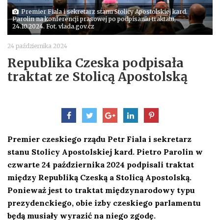
Premier Fiala i sekretarz stanu Stolicy Apostolskiej kard.
Parolin na konferencji prasowej po podpisaniu traktatu,
24.10.2024. Fot. vlada.gov.cz
24 października 2024
Republika Czeska podpisała
traktat ze Stolicą Apostolską
Premier czeskiego rządu Petr Fiala i sekretarz
stanu Stolicy Apostolskiej kard. Pietro Parolin w
czwarte 24 października 2024 podpisali traktat
między Republiką Czeską a Stolicą Apostolską.
Ponieważ jest to traktat międzynarodowy typu
prezydenckiego, obie izby czeskiego parlamentu
będą musiały wyrazić na niego zgodę.