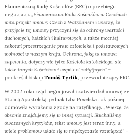
Ekumeniczną Radę Kościołów (ERC) o przebiegu
negocjacji.
„Ekumeniczna Rada Kościołów w Czechach
wita projekt umowy Czech z Watykanem i wierzy, że
przyjęcie tej umowy przyczyni się do ochrony wartości
duchowych, ludzkich i kulturowych, a także mocniej
zakotwi przestrzeganie praw człowieka i podstawowych
wolności w naszym kraju. Ochrona, jaką ta umowa
zapewnia, dotyczy nie tylko Kościoła katolickiego, ale
także innych Kościołów i wspólnot religijnych”
–
podkreślił biskup
Tomáš Tyrlík
, przewodniczący ERC.
W 2002 roku rząd negocjował i zatwierdził umowę ze
Stolicą Apostolską, jednak Izba Poselska rok później
odmówiła wyrażenia zgody na ratyfikację.
„Wierzę, że
obecnie znajdujemy się w innej sytuacji. Słuchaliśmy
ówczesnych krytyków, tekst umowy jest teraz inny, a
wiele problemów udało się w międzyczasie rozwiązać”
–