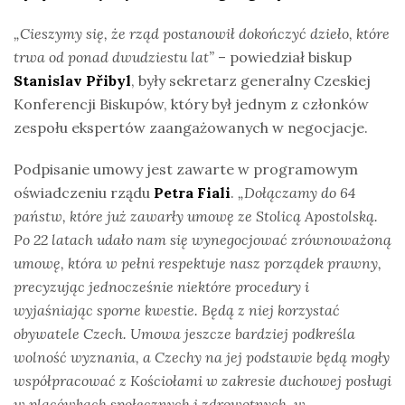
„Cieszymy się, że rząd postanowił dokończyć dzieło, które
trwa od ponad dwudziestu lat”
– powiedział biskup
Stanislav Přibyl
, były sekretarz generalny Czeskiej
Konferencji Biskupów, który był jednym z członków
zespołu ekspertów zaangażowanych w negocjacje.
Podpisanie umowy jest zawarte w programowym
oświadczeniu rządu
Petra Fiali
.
„Dołączamy do 64
państw, które już zawarły umowę ze Stolicą Apostolską.
Po 22 latach udało nam się wynegocjować zrównoważoną
umowę, która w pełni respektuje nasz porządek prawny,
precyzując jednocześnie niektóre procedury i
wyjaśniając sporne kwestie. Będą z niej korzystać
obywatele Czech. Umowa jeszcze bardziej podkreśla
wolność wyznania, a Czechy na jej podstawie będą mogły
współpracować z Kościołami w zakresie duchowej posługi
w placówkach społecznych i zdrowotnych, w