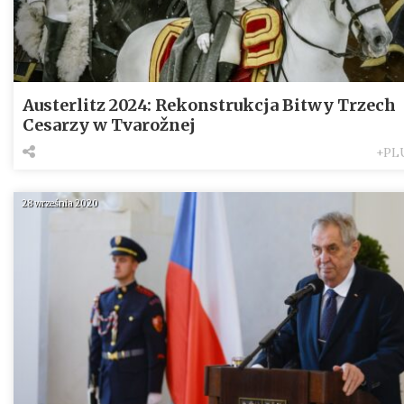
Austerlitz 2024: Rekonstrukcja Bitwy Trzech
Cesarzy w Tvarožnej
+PL
28 września 2020