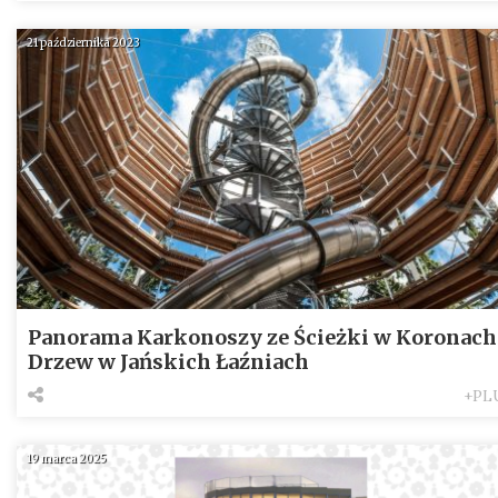
21 października 2023
Panorama Karkonoszy ze Ścieżki w Koronach
Drzew w Jańskich Łaźniach
+PL
19 marca 2025