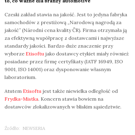
to, co ważne dla branży automotive
Czeski zakład stawia na jakość. Jest to jedyna fabryka
samochodów z prestiżową „Narodową nagrodą za
jakość” (Národní cena kvality ČR). Firma otrzymała ją
za efektywną współpracę z dostawcami i najwyższe
standardy jakości. Bardzo duże znaczenie przy
wyborze
Etisoftu
jako dostawcy etykiet miały również
posiadane przez firmę certyfikaty (IATF 16949, ISO
9001, ISO 14001) oraz dysponowanie własnym
laboratorium.
Atutem
Etisoftu
jest także niewielka odległość od
Frydka-Mistka
. Koncern stawia bowiem na
dostawców zlokalizowanych w bliskim sąsiedztwie.
Źródło:
NEWSERIA