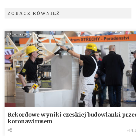
ZOBACZ RÓWNIEŻ
23 czerwca 2020
Rekordowe wyniki czeskiej budowlanki prze
koronawirusem
+PL