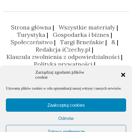
Strona główna
Wszystkie materiały
Turystyka
Gospodarka i biznes
Społeczeństwo
Targi Brneńskie
&
Redakcja iCzechy.pl
Klauzula zwolnienia z odpowiedzialności
Polityka prywatności
Polityka plików cookies (EU)
Zarządzaj zgodami plików
cookie
Używamy plików cookies w celu optymalizacji naszej witryny i naszych serwisów.
Zaakceptuj cookies
Odmów
Portal poświęcony Republice Czeskiej © 2026 Agencja Promocji Eksportu
Zobacz preferencje