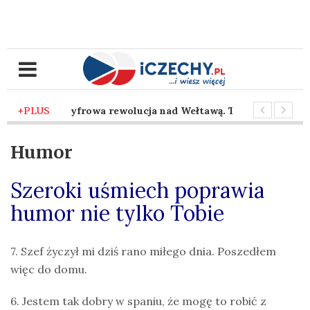
mies. temu
+PLUS
-
Cyfrowa rewolucja nad Wełtawą. Traficon wprowadz
mies. temu
-
Taniec z siekierą pod brneńskim niebem. Nadchodz
Humor
Szeroki uśmiech poprawia
humor nie tylko Tobie
7. Szef życzył mi dziś rano miłego dnia. Poszedłem
więc do domu.
6. Jestem tak dobry w spaniu, że mogę to robić z