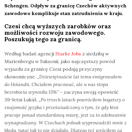
Schengen. Odpływ za granicę Czechów aktywnych
zawodowo komplikuje stan zatrudnienia w kraju.
Czesi chcą wyższych zarobków oraz
możliwości rozwoju zawodowego.
Poszukują tego za granicą.
Według badań agencji
Starke Jobs
z siedzibą w
Marienbergu w Saksonii, jako najczęstszy powód
wyjazdu za granicę Czesi podają przyczyny
ekonomiczne.
„Dziewiętnaście lat temu emigrowałem
do Holandii. Chciałem pracować, ale u nas stopa
bezrobocia wynosiła 15%” –
zaczyna swoją opowieść
39-letni Lukáš.
„Po trzech latach powróciłem bogatszy o
znajomość języka i przeświadczony o tym, że gdy ktoś
pracuje ponad standardową miarę, jest za to adekwatnie
wynagradzany. W Czechach jednak wyprowadzili mnie z
błędu, tutaj tak to nie działało. Dlatego też wróciłem za