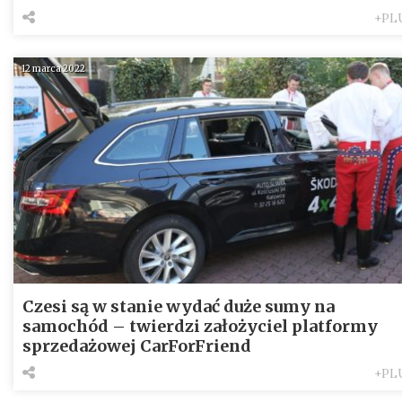
+PL
12 marca 2022
Czesi są w stanie wydać duże sumy na
samochód – twierdzi założyciel platformy
sprzedażowej CarForFriend
+PL