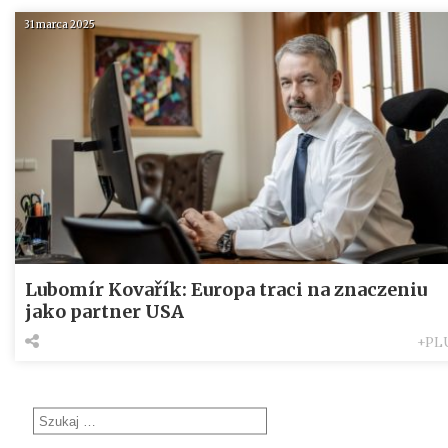
31 marca 2025
Lubomír Kovařík: Europa traci na znaczeniu
jako partner USA
+PL