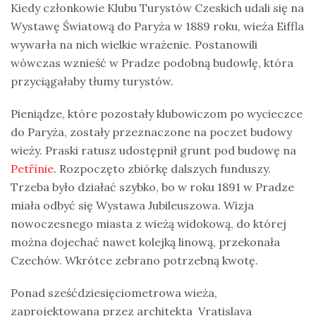
Kiedy członkowie Klubu Turystów Czeskich udali się na
Wystawę Światową do Paryża w 1889 roku, wieża Eiffla
wywarła na nich wielkie wrażenie. Postanowili
wówczas wznieść w Pradze podobną budowlę, która
przyciągałaby tłumy turystów.
Pieniądze, które pozostały klubowiczom po wycieczce
do Paryża, zostały przeznaczone na poczet budowy
wieży. Praski ratusz udostępnił grunt pod budowę na
Petřínie
. Rozpoczęto zbiórkę dalszych funduszy.
Trzeba było działać szybko, bo w roku 1891 w Pradze
miała odbyć się Wystawa Jubileuszowa. Wizja
nowoczesnego miasta z wieżą widokową, do której
można dojechać nawet kolejką linową, przekonała
Czechów. Wkrótce zebrano potrzebną kwotę.
Ponad sześćdziesięciometrowa wieża,
zaprojektowana przez architekta Vratislava