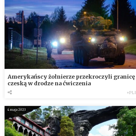
Amerykańscy żołnierze przekroczyli granicę
czeską w drodze na ćwiczenia
+PL
4 maja 2023