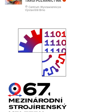
TARGI POŻARNICTWA
Centrum Wystawiennicze
Výstaviště Brno