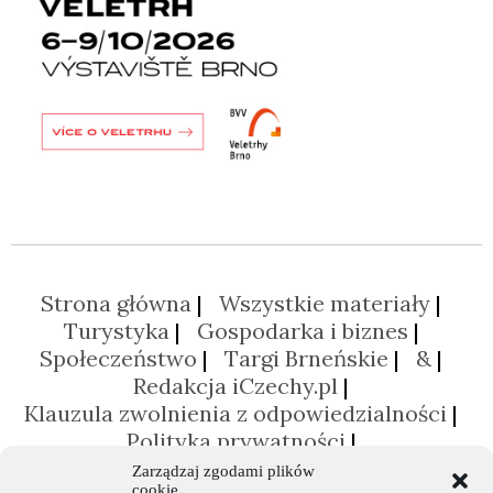
Strona główna
Wszystkie materiały
Turystyka
Gospodarka i biznes
Społeczeństwo
Targi Brneńskie
&
Redakcja iCzechy.pl
Klauzula zwolnienia z odpowiedzialności
Polityka prywatności
Polityka plików cookies (EU)
Zarządzaj zgodami plików
cookie