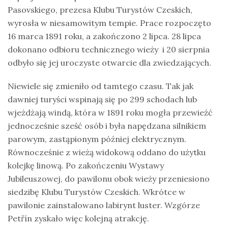
Pasovskiego, prezesa Klubu Turystów Czeskich,
wyrosła w niesamowitym tempie. Prace rozpoczęto
16 marca 1891 roku, a zakończono 2 lipca. 28 lipca
dokonano odbioru technicznego wieży i 20 sierpnia
odbyło się jej uroczyste otwarcie dla zwiedzających.
Niewiele się zmieniło od tamtego czasu. Tak jak
dawniej turyści wspinają się po 299 schodach lub
wjeżdżają windą, która w 1891 roku mogła przewieźć
jednocześnie sześć osób i była napędzana silnikiem
parowym, zastąpionym później elektrycznym.
Równocześnie z wieżą widokową oddano do użytku
kolejkę linową. Po zakończeniu Wystawy
Jubileuszowej, do pawilonu obok wieży przeniesiono
siedzibę Klubu Turystów Czeskich. Wkrótce w
pawilonie zainstalowano labirynt luster. Wzgórze
Petřín zyskało więc kolejną atrakcję.