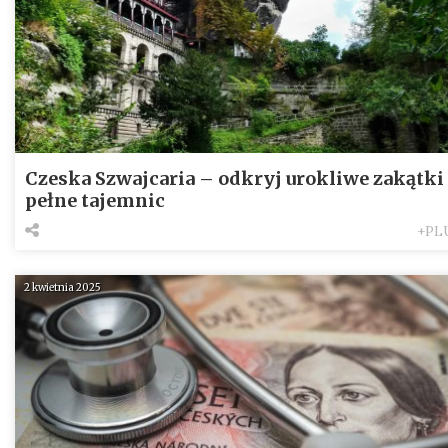
Czeska Szwajcaria – odkryj urokliwe zakątki
pełne tajemnic
+PL
2 kwietnia 2025