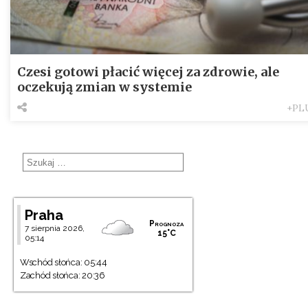
Czesi gotowi płacić więcej za zdrowie, ale
oczekują zmian w systemie
+PL
Praha
Prognoza
7 sierpnia 2026,
15°C
05:14
Wschód słońca: 05:44
Zachód słońca: 20:36