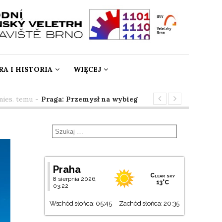
A I HISTORIA
WIĘCEJ
. temu
-
Praga: Przemysł na wybiegu
3 mies. temu
-
SpringT
Praha
Clear sky
8 sierpnia 2026,
13°C
03:22
Wschód słońca: 05:45
Zachód słońca: 20:35