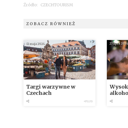
Źródło:
CZECHTOURISM
ZOBACZ RÓWNIEŻ
12 maja 2024
27 lipca 202
Targi warzywne w
Wysoki
Czechach
alkoho
analiz
+PLUS