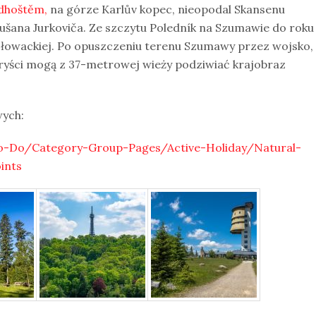
dhoštěm,
na górze Karlův kopec, nieopodal Skansenu
ušana Jurkoviča. Ze szczytu Poledník na Szumawie do roku
osłowackiej. Po opuszczeniu terenu Szumawy przez wojsko,
turyści mogą z 37-metrowej wieży podziwiać krajobraz
wych:
to-Do/Category-Group-Pages/Active-Holiday/Natural-
ints