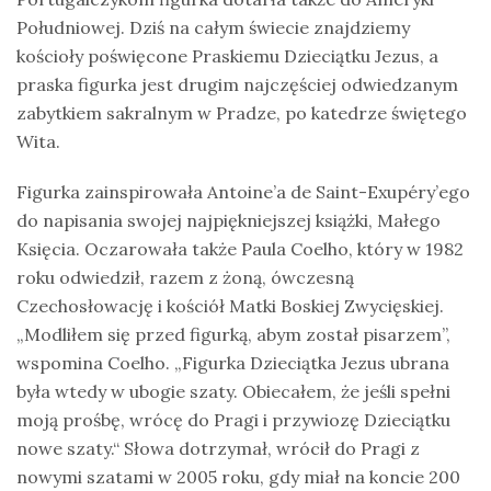
Południowej. Dziś na całym świecie znajdziemy
kościoły poświęcone Praskiemu Dzieciątku Jezus, a
praska figurka jest drugim najczęściej odwiedzanym
zabytkiem sakralnym w Pradze, po katedrze świętego
Wita.
Figurka zainspirowała Antoine’a de Saint-Exupéry’ego
do napisania swojej najpiękniejszej książki, Małego
Księcia. Oczarowała także Paula Coelho, który w 1982
roku odwiedził, razem z żoną, ówczesną
Czechosłowację i kościół Matki Boskiej Zwycięskiej.
„Modliłem się przed figurką, abym został pisarzem”,
wspomina Coelho. „Figurka Dzieciątka Jezus ubrana
była wtedy w ubogie szaty. Obiecałem, że jeśli spełni
moją prośbę, wrócę do Pragi i przywiozę Dzieciątku
nowe szaty.“ Słowa dotrzymał, wrócił do Pragi z
nowymi szatami w 2005 roku, gdy miał na koncie 200