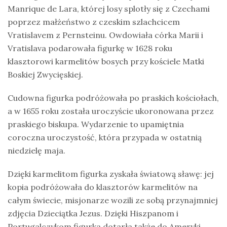
Manrique de Lara, której losy splotły się z Czechami
poprzez małżeństwo z czeskim szlachcicem
Vratislavem z Pernsteinu. Owdowiała córka Marii i
Vratislava podarowała figurkę w 1628 roku
klasztorowi karmelitów bosych przy kościele Matki
Boskiej Zwycięskiej.
Cudowna figurka podróżowała po praskich kościołach,
a w 1655 roku została uroczyście ukoronowana przez
praskiego biskupa. Wydarzenie to upamiętnia
coroczna uroczystość, która przypada w ostatnią
niedzielę maja.
Dzięki karmelitom figurka zyskała światową sławę: jej
kopia podróżowała do klasztorów karmelitów na
całym świecie, misjonarze wozili ze sobą przynajmniej
zdjęcia Dzieciątka Jezus. Dzięki Hiszpanom i
Portugalczykom figurka dotarła także do Ameryki