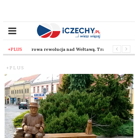
. temu
+PLUS
-
Cyfrowa rewolucja nad Wełtawą. Traficon wprowadza s
. temu
-
Taniec z siekierą pod brneńskim niebem. Nadchodzi s
+PLUS