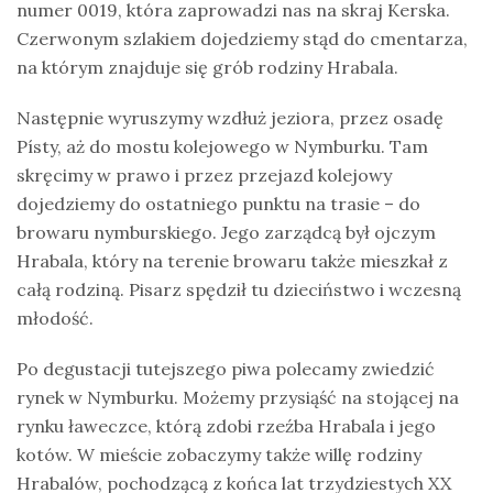
numer 0019, która zaprowadzi nas na skraj Kerska.
Czerwonym szlakiem dojedziemy stąd do cmentarza,
na którym znajduje się grób rodziny Hrabala.
Następnie wyruszymy wzdłuż jeziora, przez osadę
Písty, aż do mostu kolejowego w Nymburku. Tam
skręcimy w prawo i przez przejazd kolejowy
dojedziemy do ostatniego punktu na trasie – do
browaru nymburskiego. Jego zarządcą był ojczym
Hrabala, który na terenie browaru także mieszkał z
całą rodziną. Pisarz spędził tu dzieciństwo i wczesną
młodość.
Po degustacji tutejszego piwa polecamy zwiedzić
rynek w Nymburku. Możemy przysiąść na stojącej na
rynku ławeczce, którą zdobi rzeźba Hrabala i jego
kotów. W mieście zobaczymy także willę rodziny
Hrabalów, pochodzącą z końca lat trzydziestych XX